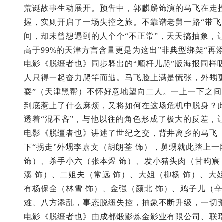
荒诞故事生动展开。预告中，郭麒麟饰演的马飞在走投
握，实则开启了一场失控之旅。不靠谱老舅一路“带飞
间，却未曾想遇到的人个个“不正常”，天天搞抽象，让
高于99%的天津方言含量更是为这出”非典型绑架“再
电影《脱缰者也》同步释出的“顺杆儿爬”版海报同样
人只得一起奋力爬竿而逃。马飞脸上满是慌张，外甥
耍”（天津黑帮）不怀好意地望向二人。一上一下之
到底惹上了什么麻烦，又将如何在这场危机中脱身？此
透着“混不吝”，与他以往的角色形成了极大的反差，
电影《脱缰者也》讲述了世纪之交，背井离乡的马飞
下“拐走”外甥李嘉文（胡朗荃 饰），舅甥就此踏上一
饰）、杀手小六（张本煜 饰）、发小猪头肉（甘昀宸
溪 饰）、二姐夫（常远 饰）、大姐（柳杨 饰）、大
有杨保全（林雪 饰）、金强（颜北 饰）、鸡子儿（辛
难、八方添乱，事态脱缰失控，抽象不断升级，一切
电影《脱缰者也》由成都煅影炼金影业有限公司、联