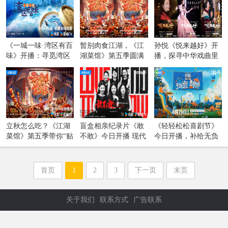
《一城一味·湾区有百
暂别肉食江湖，《江
孙悦《悦来越好》开
味》开播：寻觅湾区
湖菜馆》第五季圆满
播，探寻中华戏曲里
百味，邂逅温暖人间
收官
的长期主义
立秋怎么吃？《江湖
盲盒相亲纪录片《敢
《轻轻松松喜剧节》
菜馆》第五季带你“贴
不敢》今日开播 现代
今日开播，补给无负
秋膘”啦！
年轻人的亲密关系图
担的快乐能量
鉴
首页
1
2
3
下一页
末页
关于我们
联系方式
广告联系