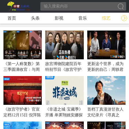
首页
头条
影视
音乐
综艺
《第一人称复数》第
故宫博物院建院百年
更新这个世界，成为
三季圆满收官：与周
特别节目《故宫守护
更新的自己：周轶君
轶君一起，在更新的
者》收官：一场文化
携优酷《第一人称复
世界中成为更新的
守护的精神传递
数》第三季回归
《故宫守护者》官宣
《非遗之城·宝藏季》
首档丁真漫游甘孜人
定档12月15日 倪萍陈
开播 单霁翔姚安娜探
文纪录片《寻真之
建斌巫鸿等嘉宾倾情
索之旅第一城：贵州
地》今日官宣 7条线
守护精神
丹寨！
路探索甘孜18县（市