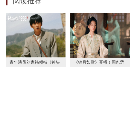
阅读推荐
青年演员刘家祎领衔《神头
《锦月如歌》开播！周也丞
岭1938》：以青春之热血，
磊共赴命运战场，双强携手
铸民族之脊
生死“炽